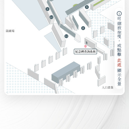
可縮放拖曳，或點擊
此處
顯示全景