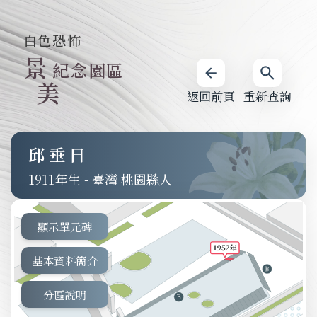
白色恐怖
景
紀念園區
美
返回前頁
重新查詢
邱垂日
1911
-
臺灣 桃園縣人
顯示單元碑
基本資料簡介
分區說明