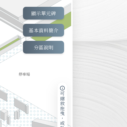
顯示單元碑
基本資料簡介
分區說明
可縮放拖曳，或點擊