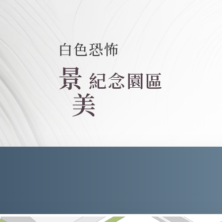
白色恐怖
景
紀念園區
美