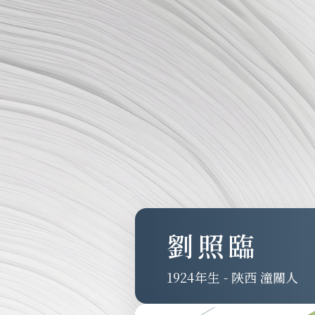
劉照臨
1924
-
陝西 潼關人