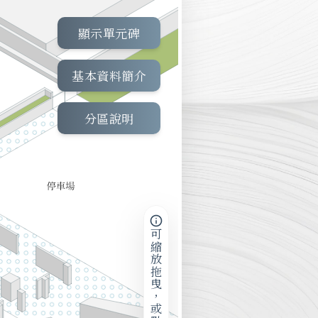
顯示單元碑
基本資料簡介
分區說明
可縮放拖曳，或點擊