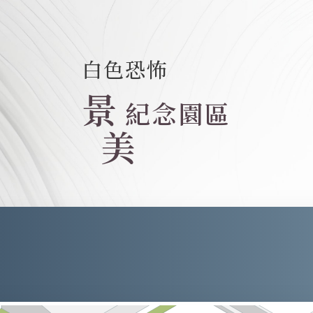
白色恐怖
景
紀念園區
美