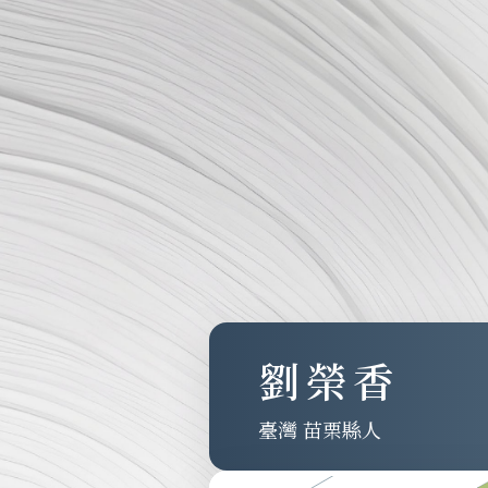
劉榮香
臺灣 苗栗縣人