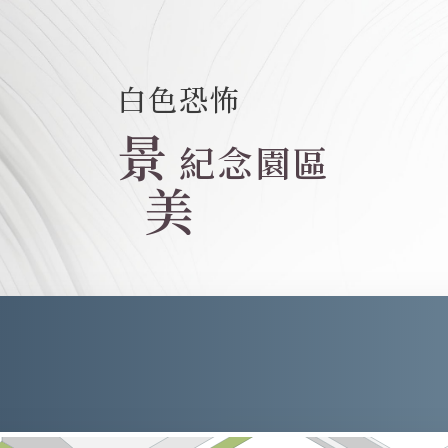
白色恐怖
景
紀念園區
美