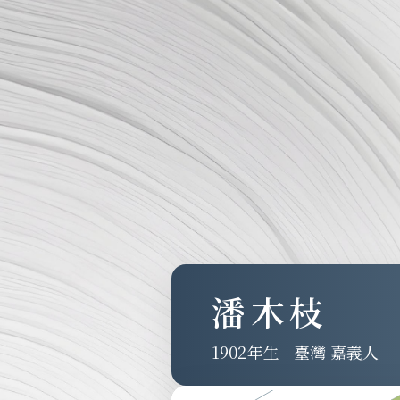
潘木枝
1902
-
臺灣 嘉義人