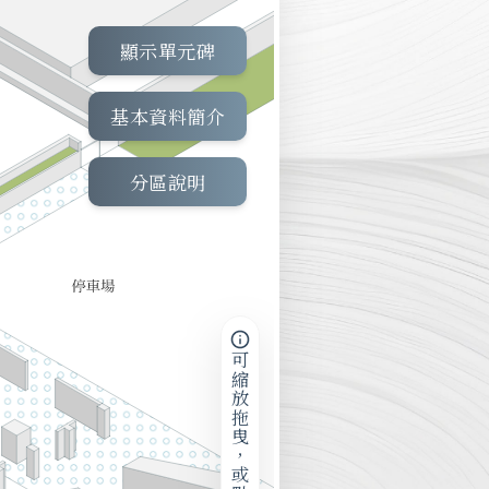
顯示單元碑
基本資料簡介
分區說明
可縮放拖曳，或點擊