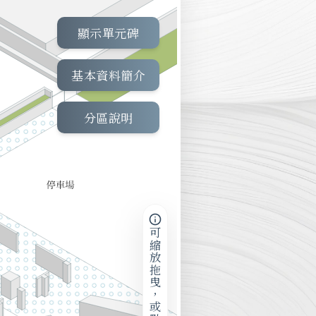
顯示單元碑
基本資料簡介
分區說明
可縮放拖曳，或點擊