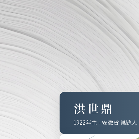
洪世鼎
1922
-
安徽省 巢縣人