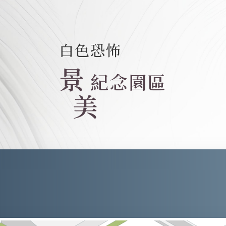
白色恐怖
景
紀念園區
美