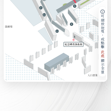
可縮放拖曳，或點擊
此處
顯示全景