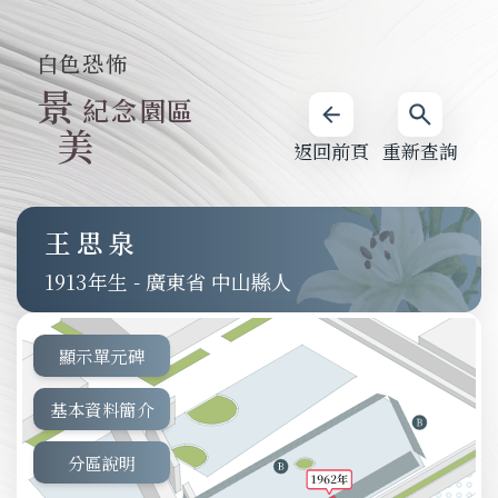
白色恐怖
景
紀念園區
美
返回前頁
重新查詢
王思泉
1913
-
廣東省 中山縣人
顯示單元碑
基本資料簡介
分區說明