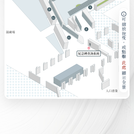
可縮放拖曳，或點擊
此處
顯示全景