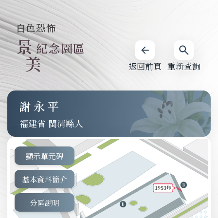
白色恐怖
景
紀念園區
美
返回前頁
重新查詢
謝永平
福建省 閩清縣人
顯示單元碑
基本資料簡介
分區說明