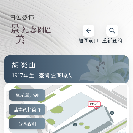
白色恐怖
景
紀念園區
美
返回前頁
重新查詢
胡炎山
1917
-
臺灣 宜蘭縣人
顯示單元碑
基本資料簡介
分區說明