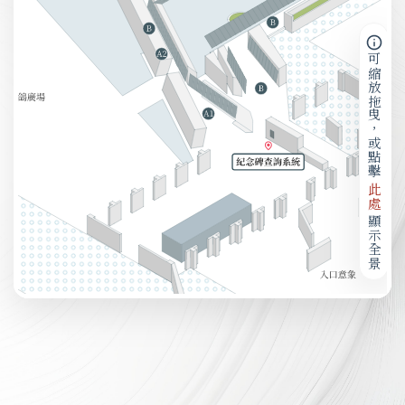
可縮放拖曳，或點擊
此處
顯示全景