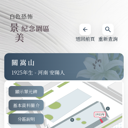
白色恐怖
景
紀念園區
美
返回前頁
重新查詢
關嵩山
1925
-
河南 安陽人
顯示單元碑
基本資料簡介
分區說明