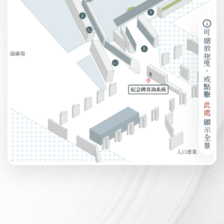
可縮放拖曳，或點擊
此處
顯示全景