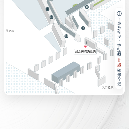
可縮放拖曳，或點擊
此處
顯示全景