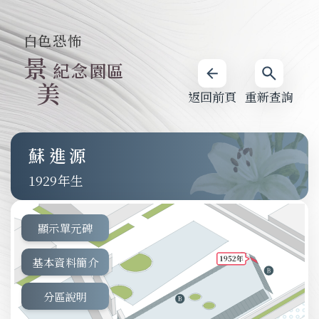
白色恐怖
景
紀念園區
美
返回前頁
重新查詢
蘇進源
1929
顯示單元碑
基本資料簡介
分區說明