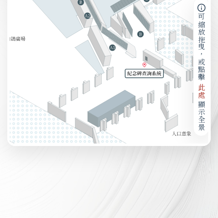
可縮放拖曳，或點擊
此處
顯示全景