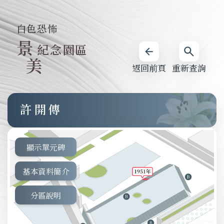
白色恐怖
景
紀念園區
美
返回前頁
重新查詢
許開傳
顯示單元碑
基本資料簡介
分區說明