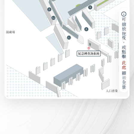
可縮放拖曳，或點擊
此處
顯示全景