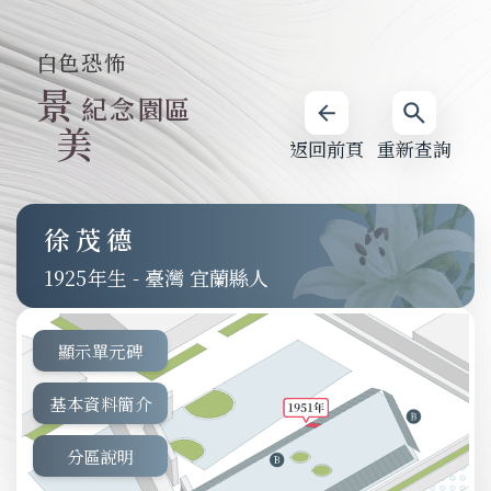
白色恐怖
景
紀念園區
美
返回前頁
重新查詢
徐茂德
1925
-
臺灣 宜蘭縣人
顯示單元碑
基本資料簡介
分區說明