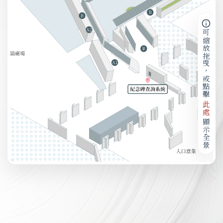
可縮放拖曳，或點擊
此處
顯示全景