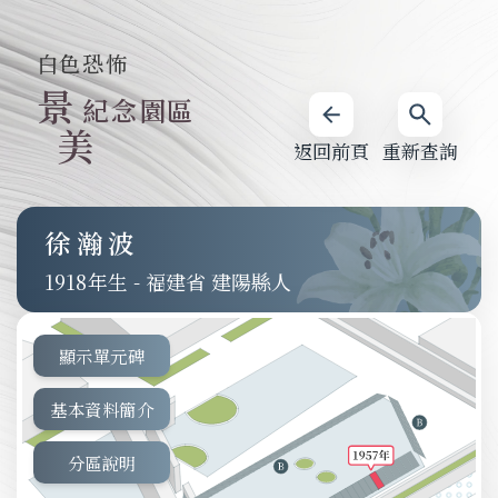
白色恐怖
景
紀念園區
美
返回前頁
重新查詢
徐瀚波
1918
-
福建省 建陽縣人
顯示單元碑
基本資料簡介
分區說明