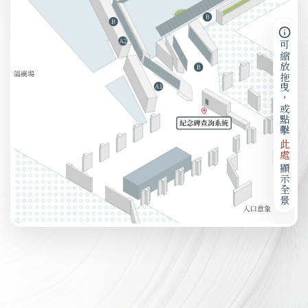
可縮放拖曳，或點擊
此處
顯示全景