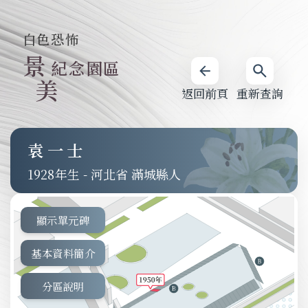
白色恐怖
景
紀念園區
美
返回前頁
重新查詢
袁一士
1928
-
河北省 滿城縣人
顯示單元碑
基本資料簡介
分區說明