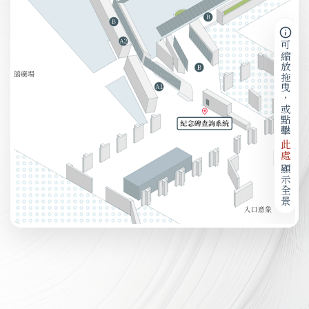
可縮放拖曳，或點擊
此處
顯示全景