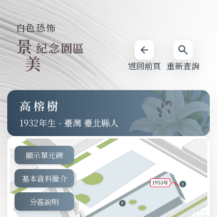
白色恐怖
景
紀念園區
美
返回前頁
重新查詢
高榕樹
1932
-
臺灣 臺北縣人
顯示單元碑
基本資料簡介
分區說明