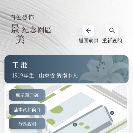
白色恐怖
景
紀念園區
美
返回前頁
重新查詢
王淮
1919
-
山東省 濟南市人
顯示單元碑
基本資料簡介
分區說明