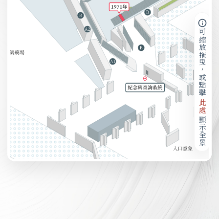
可縮放拖曳，或點擊
此處
顯示全景