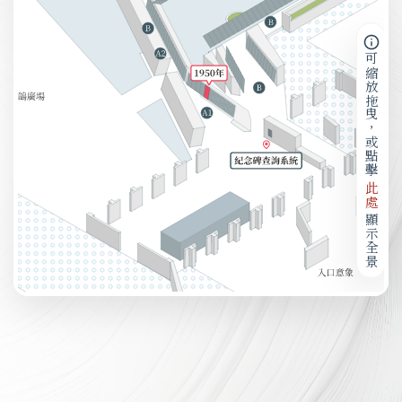
可縮放拖曳，或點擊
此處
顯示全景