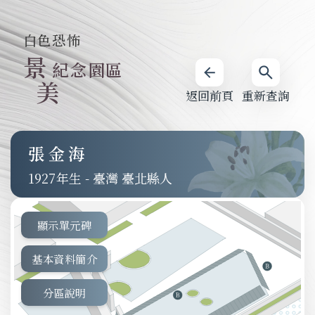
白色恐怖
景
紀念園區
美
返回前頁
重新查詢
張金海
1927
-
臺灣 臺北縣人
顯示單元碑
基本資料簡介
分區說明