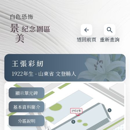
白色恐怖
景
紀念園區
美
返回前頁
重新查詢
王張彩紉
1922
-
山東省 文登縣人
顯示單元碑
基本資料簡介
分區說明