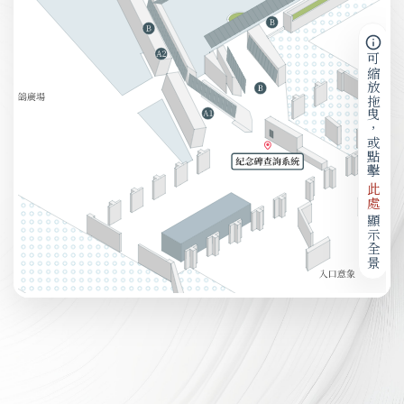
可縮放拖曳，或點擊
此處
顯示全景