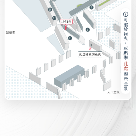
可縮放拖曳，或點擊
此處
顯示全景