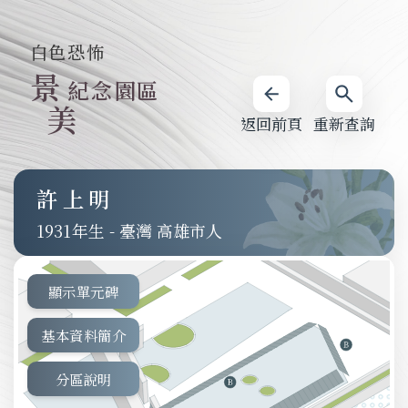
白色恐怖
景
紀念園區
美
返回前頁
重新查詢
許上明
1931
-
臺灣 高雄市人
顯示單元碑
基本資料簡介
分區說明