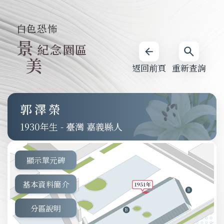
白色恐怖
景
紀念園區
美
返回前頁
重新查詢
郭澤榮
1930
-
臺灣 嘉義縣人
顯示單元碑
基本資料簡介
分區說明