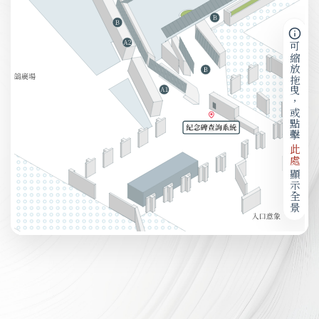
可縮放拖曳，或點擊
此處
顯示全景