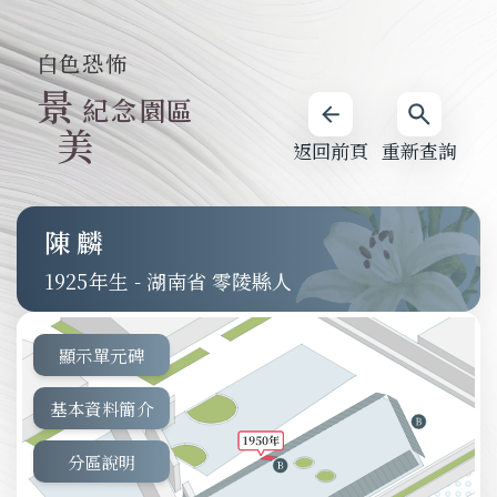
白色恐怖
景
紀念園區
美
返回前頁
重新查詢
陳麟
1925
-
湖南省 零陵縣人
顯示單元碑
基本資料簡介
分區說明