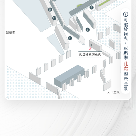
可縮放拖曳，或點擊
此處
顯示全景