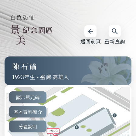
白色恐怖
景
紀念園區
美
返回前頁
重新查詢
陳石碖
1923
-
臺灣 高雄人
顯示單元碑
基本資料簡介
分區說明