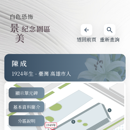
白色恐怖
景
紀念園區
美
返回前頁
重新查詢
陳成
1924
-
臺灣 高雄市人
顯示單元碑
基本資料簡介
分區說明