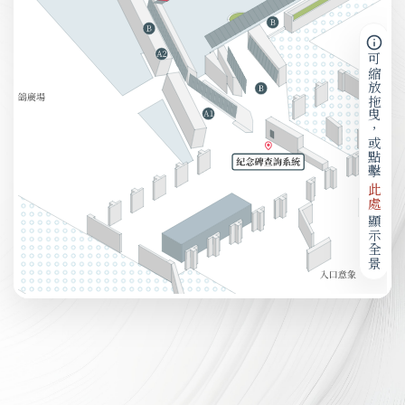
可縮放拖曳，或點擊
此處
顯示全景