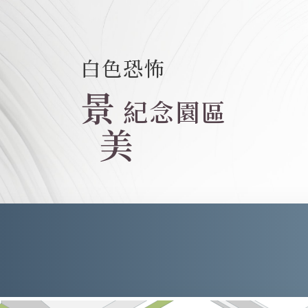
白色恐怖
景
紀念園區
美