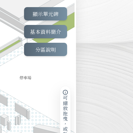
顯示單元碑
基本資料簡介
分區說明
可縮放拖曳，或點擊