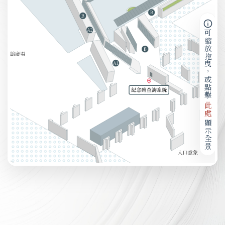
可縮放拖曳，或點擊
此處
顯示全景