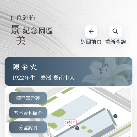
白色恐怖
景
紀念園區
美
返回前頁
重新查詢
陳金火
1922
-
臺灣 臺南市人
顯示單元碑
基本資料簡介
分區說明