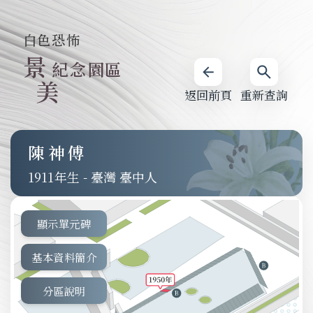
白色恐怖
景
紀念園區
美
返回前頁
重新查詢
陳神傅
1911
-
臺灣 臺中人
顯示單元碑
基本資料簡介
分區說明