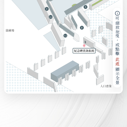
可縮放拖曳，或點擊
此處
顯示全景