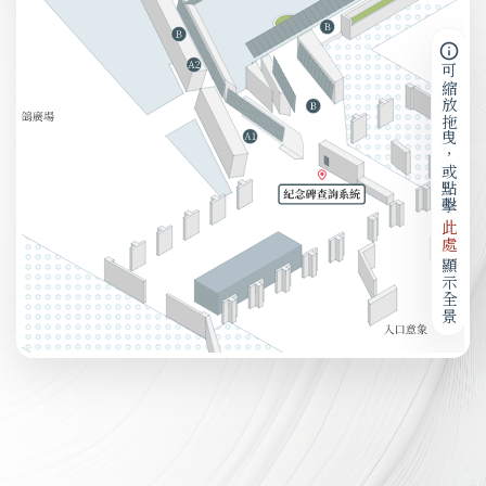
可縮放拖曳，或點擊
此處
顯示全景