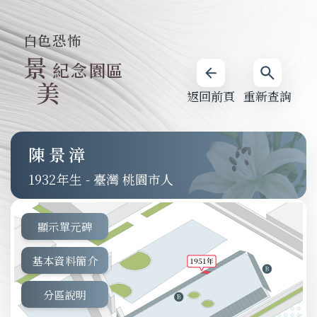
白色恐怖
景
紀念園區
美
返回前頁
重新查詢
陳景漳
1932
-
臺灣 桃園市人
顯示單元碑
基本資料簡介
分區說明