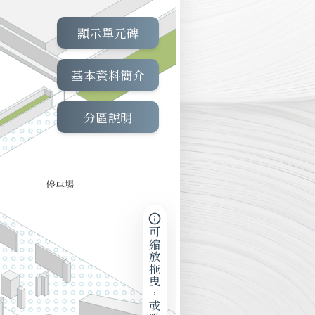
顯示單元碑
基本資料簡介
分區說明
可縮放拖曳，或點擊