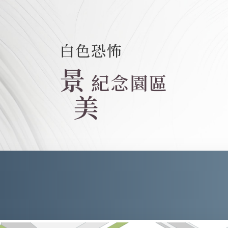
白色恐怖
景
紀念園區
美