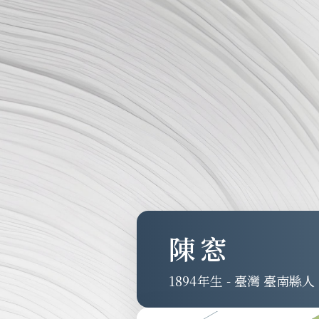
陳窓
1894
-
臺灣 臺南縣人