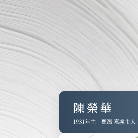
陳榮華
1931
-
臺灣 嘉義市人