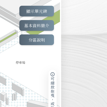
顯示單元碑
基本資料簡介
分區說明
可縮放拖曳，或點擊