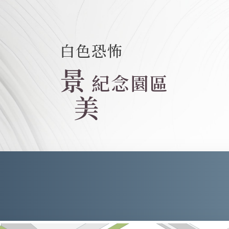
白色恐怖
景
紀念園區
美