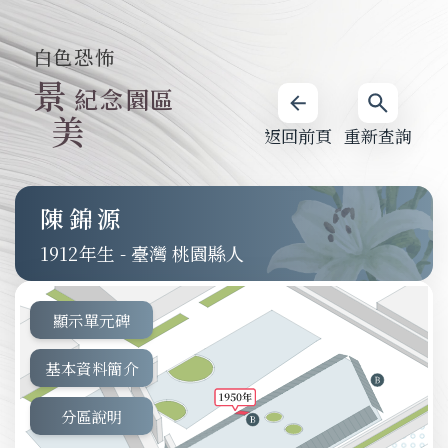
白色恐怖
景
紀念園區
美
返回前頁
重新查詢
陳錦源
1912
-
臺灣 桃園縣人
顯示單元碑
基本資料簡介
分區說明