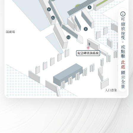
可縮放拖曳，或點擊
此處
顯示全景