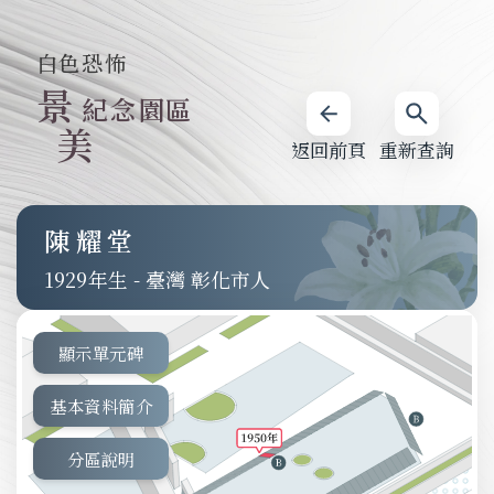
白色恐怖
景
紀念園區
美
返回前頁
重新查詢
陳耀堂
1929
-
臺灣 彰化市人
顯示單元碑
基本資料簡介
分區說明