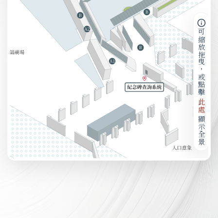
可縮放拖曳，或點擊
此處
顯示全景