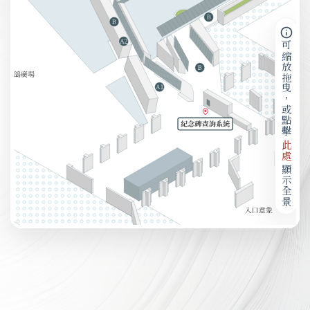
可縮放拖曳，或點擊
此處
顯示全景