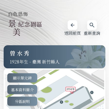
白色恐怖
景
紀念園區
美
返回前頁
重新查詢
曾水秀
1928
-
臺灣 新竹縣人
顯示單元碑
基本資料簡介
分區說明