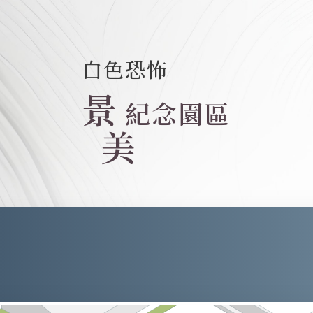
白色恐怖
景
紀念園區
美