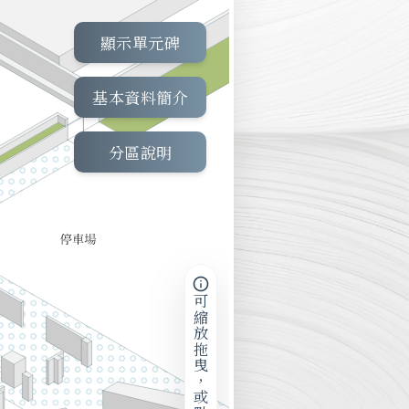
顯示單元碑
基本資料簡介
分區說明
可縮放拖曳，或點擊