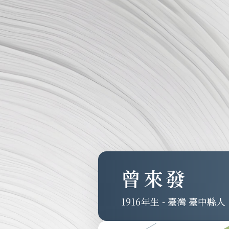
曾來發
1916
-
臺灣 臺中縣人