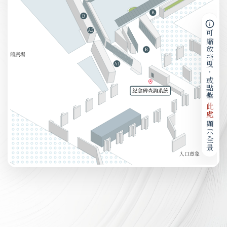
可縮放拖曳，或點擊
此處
顯示全景