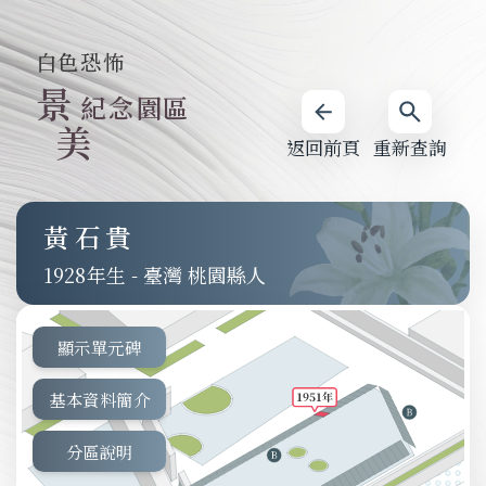
白色恐怖
景
紀念園區
美
返回前頁
重新查詢
黃石貴
1928
-
臺灣 桃園縣人
顯示單元碑
基本資料簡介
分區說明