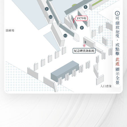
可縮放拖曳，或點擊
此處
顯示全景