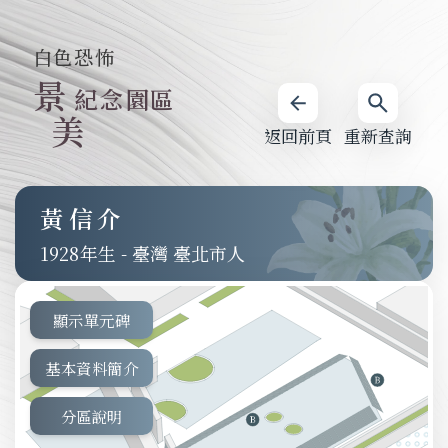
白色恐怖
景
紀念園區
美
返回前頁
重新查詢
黃信介
1928
-
臺灣 臺北市人
顯示單元碑
基本資料簡介
分區說明