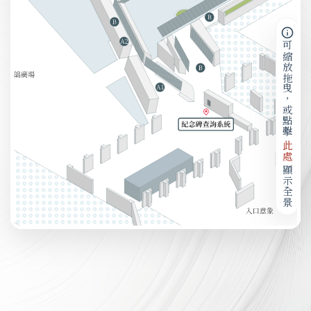
可縮放拖曳，或點擊
此處
顯示全景