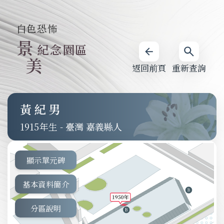
白色恐怖
景
紀念園區
美
返回前頁
重新查詢
黃紀男
1915
-
臺灣 嘉義縣人
顯示單元碑
基本資料簡介
分區說明