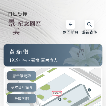
白色恐怖
景
紀念園區
美
返回前頁
重新查詢
黃瑞徵
1919
-
臺灣 臺南市人
顯示單元碑
基本資料簡介
分區說明