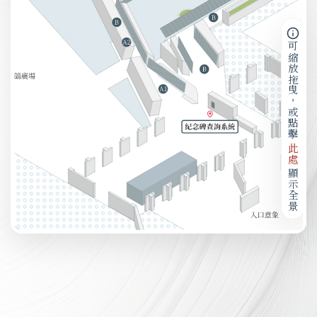
可縮放拖曳，或點擊
此處
顯示全景