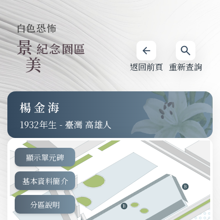
白色恐怖
景
紀念園區
美
返回前頁
重新查詢
楊金海
1932
-
臺灣 高雄人
顯示單元碑
基本資料簡介
分區說明