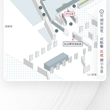
可縮放拖曳，或點擊
此處
顯示全景