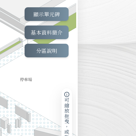
顯示單元碑
基本資料簡介
分區說明
可縮放拖曳，或點擊