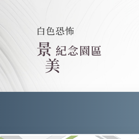
白色恐怖
景
紀念園區
美