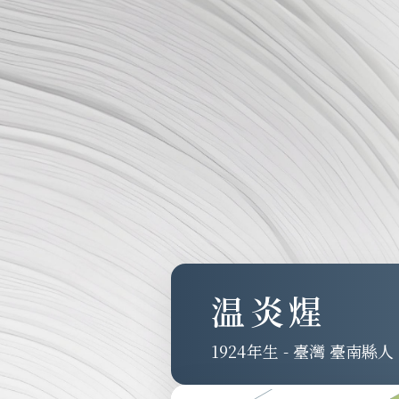
温炎煋
1924
-
臺灣 臺南縣人