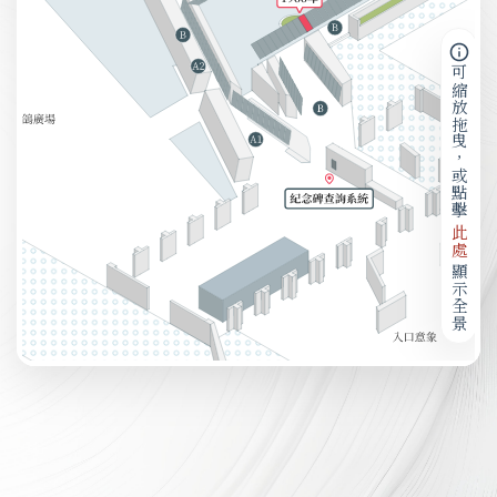
可縮放拖曳，或點擊
此處
顯示全景