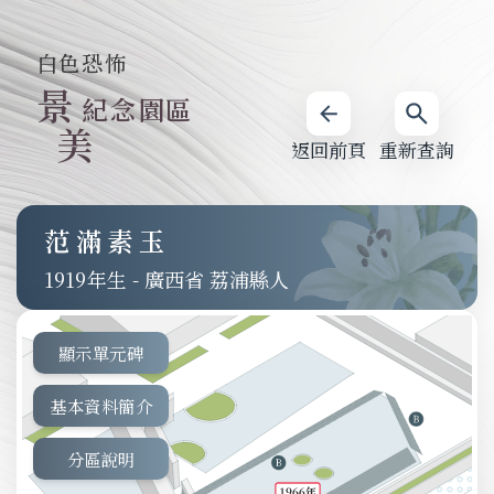
白色恐怖
景
紀念園區
美
返回前頁
重新查詢
范滿素玉
1919
-
廣西省 荔浦縣人
顯示單元碑
基本資料簡介
分區說明