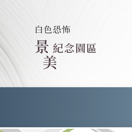
白色恐怖
景
紀念園區
美