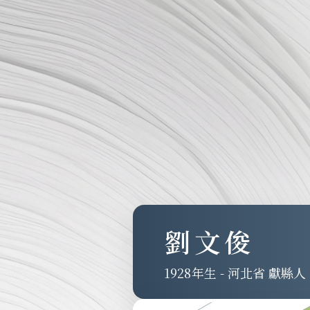
劉文俊
1928
-
河北省 獻縣人