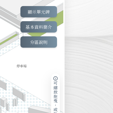
顯示單元碑
基本資料簡介
分區說明
可縮放拖曳，或點擊