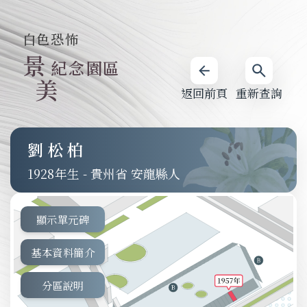
白色恐怖
景
紀念園區
美
返回前頁
重新查詢
劉松柏
1928
-
貴州省 安龍縣人
顯示單元碑
基本資料簡介
分區說明