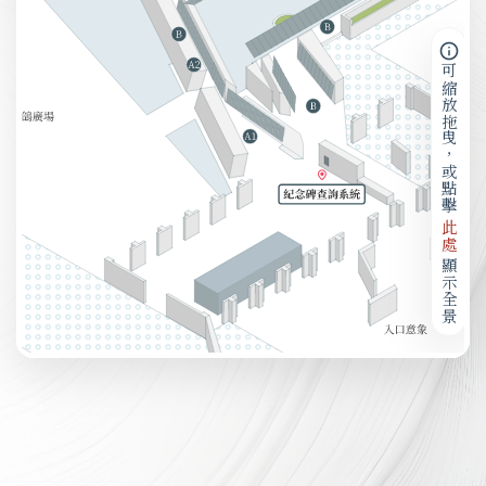
可縮放拖曳，或點擊
此處
顯示全景