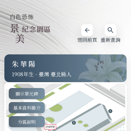
白色恐怖
景
紀念園區
美
返回前頁
重新查詢
朱華陽
1908
-
臺灣 臺北縣人
顯示單元碑
基本資料簡介
分區說明