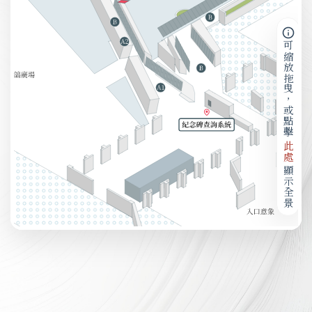
可縮放拖曳，或點擊
此處
顯示全景