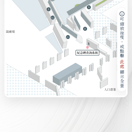
可縮放拖曳，或點擊
此處
顯示全景