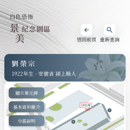
白色恐怖
景
紀念園區
美
返回前頁
重新查詢
劉榮宗
1922
-
安徽省 潁上縣人
顯示單元碑
基本資料簡介
分區說明