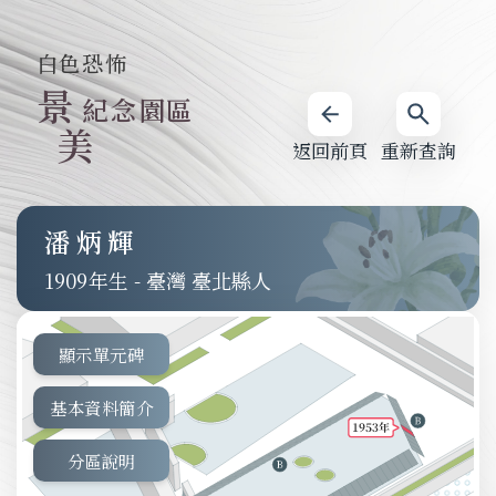
白色恐怖
景
紀念園區
美
返回前頁
重新查詢
潘炳輝
1909
-
臺灣 臺北縣人
顯示單元碑
基本資料簡介
分區說明