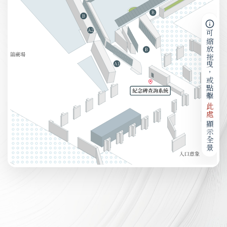
可縮放拖曳，或點擊
此處
顯示全景