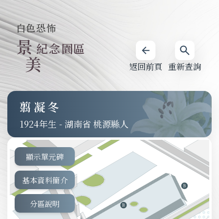
白色恐怖
景
紀念園區
美
返回前頁
重新查詢
翦凝冬
1924
-
湖南省 桃源縣人
顯示單元碑
基本資料簡介
分區說明