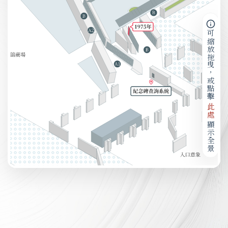
可縮放拖曳，或點擊
此處
顯示全景