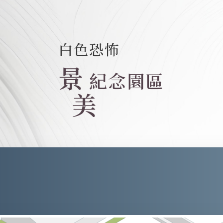
白色恐怖
景
紀念園區
美