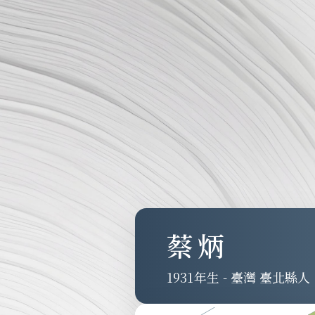
蔡炳
1931
-
臺灣 臺北縣人