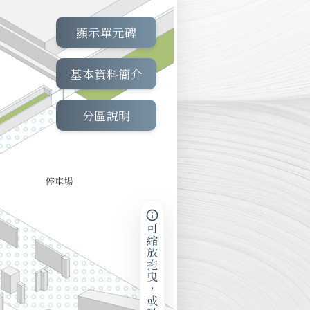
顯示單元碑
基本資料簡介
分區說明
可縮放拖曳，或點擊