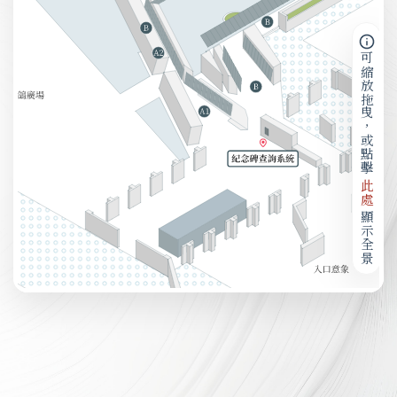
可縮放拖曳，或點擊
此處
顯示全景