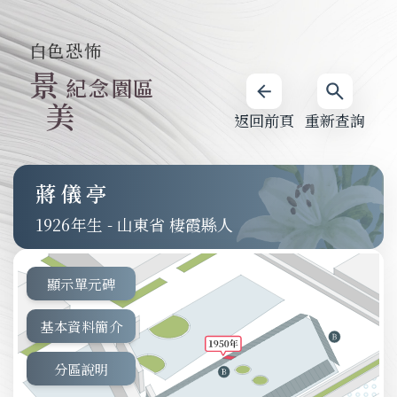
白色恐怖
景
紀念園區
美
返回前頁
重新查詢
蔣儀亭
1926
-
山東省 棲霞縣人
顯示單元碑
基本資料簡介
分區說明