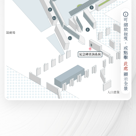
可縮放拖曳，或點擊
此處
顯示全景