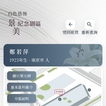
白色恐怖
景
紀念園區
美
返回前頁
重新查詢
鄭若萍
1923
-
南京市 人
顯示單元碑
基本資料簡介
分區說明