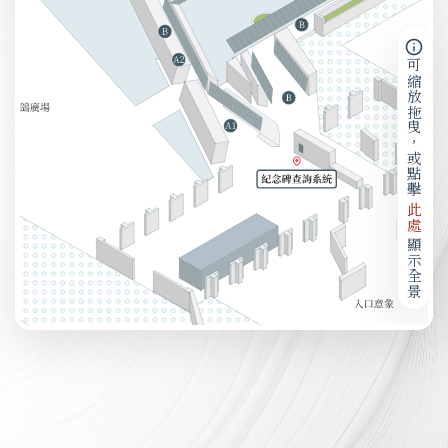
可縮放拖曳，或點擊
此處
顯示全景