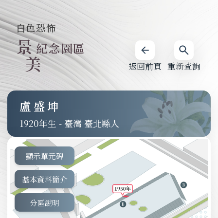
白色恐怖
景
紀念園區
美
返回前頁
重新查詢
盧盛坤
1920
-
臺灣 臺北縣人
顯示單元碑
基本資料簡介
分區說明